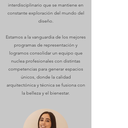
interdisciplinario que se mantiene en
constante exploración del mundo del
diseño.
Estamos a la vanguardia de los mejores
programas de representación y
logramos consolidar un equipo que
nuclea profesionales con distintas
competencias para generar espacios
únicos, donde la calidad
arquitectónica y técnica se fusiona con
la belleza y el bienestar.